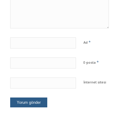
*
Ad
*
E-posta
İnternet sitesi