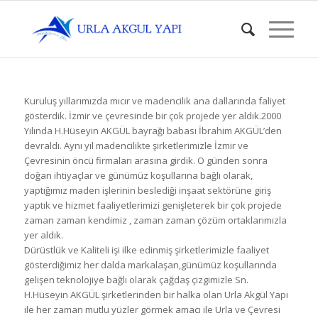
Kuruluş yıllarımızda mıcır ve madencilik ana dallarında faliyet
gösterdik. İzmir ve çevresinde bir çok projede yer aldık.2000
Yılında H.Hüseyin AKGÜL bayrağı babası İbrahim AKGÜL’den
devraldı. Aynı yıl madencilikte şirketlerimizle İzmir ve
Çevresinin öncü firmaları arasına girdik. O günden sonra
doğan ihtiyaçlar ve günümüz koşullarına bağlı olarak,
yaptığımız maden işlerinin beslediği inşaat sektörüne giriş
yaptık ve hizmet faaliyetlerimizi genişleterek bir çok projede
zaman zaman kendimiz , zaman zaman çözüm ortaklarımızla
yer aldık.
Dürüstlük ve Kaliteli işi ilke edinmiş şirketlerimizle faaliyet
gösterdiğimiz her dalda markalaşan,günümüz koşullarında
gelişen teknolojiye bağlı olarak çağdaş çizgimizle Sn.
H.Hüseyin AKGÜL şirketlerinden bir halka olan Urla Akgül Yapı
ile her zaman mutlu yüzler görmek amacı ile Urla ve Çevresi