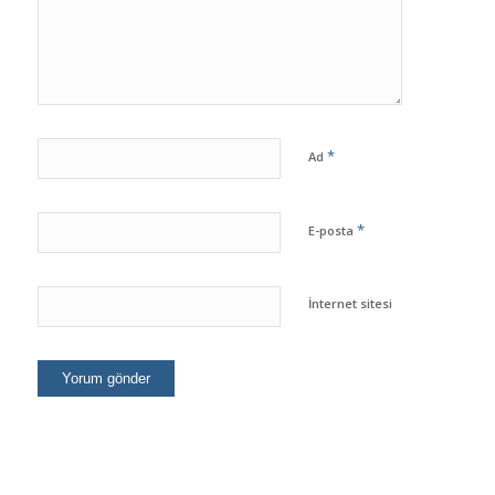
*
Ad
*
E-posta
İnternet sitesi