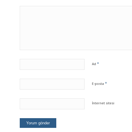
*
Ad
*
E-posta
İnternet sitesi