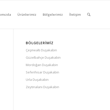
ımızda
Ürünlerimiz
Bölgelerimiz
İletişim
BÖLGELERIMIZ
Çeşmealtı Duşakabin
Güzelbahçe Duşakabin
Mordoğan Duşakabin
Seferihisar Duşakabin
Urla Duşakabin
Zeytinalanı Duşakabin