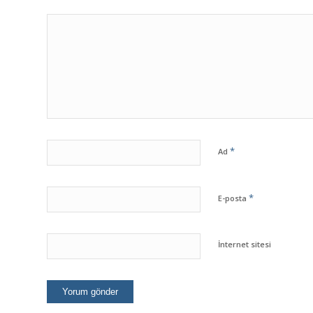
*
Ad
*
E-posta
İnternet sitesi