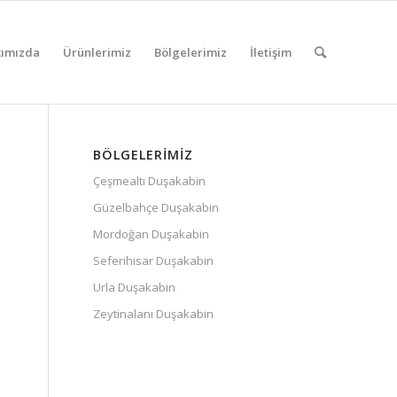
ımızda
Ürünlerimiz
Bölgelerimiz
İletişim
BÖLGELERIMIZ
Çeşmealtı Duşakabin
Güzelbahçe Duşakabin
Mordoğan Duşakabin
Seferihisar Duşakabin
Urla Duşakabin
Zeytinalanı Duşakabin