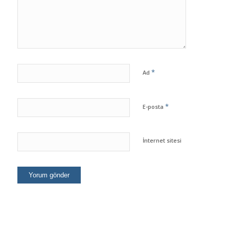
*
Ad
*
E-posta
İnternet sitesi